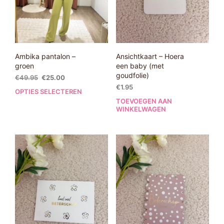
Ambika pantalon –
Ansichtkaart – Hoera
groen
een baby (met
goudfolie)
Oorspronkelijke
Huidige
€
49.95
€
25.00
prijs
prijs
€
1.95
OPTIES SELECTEREN
Dit
was:
is:
TOEVOEGEN AAN
product
€49.95.
€25.00.
WINKELWAGEN
heeft
meerdere
variaties.
Deze
optie
kan
gekozen
worden
op
de
productpagina