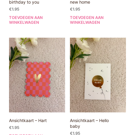
birthday to you
new home
€
1.95
€
1.95
TOEVOEGEN AAN
TOEVOEGEN AAN
WINKELWAGEN
WINKELWAGEN
Ansichtkaart – Hart
Ansichtkaart – Hello
baby
€
1.95
€
1.95