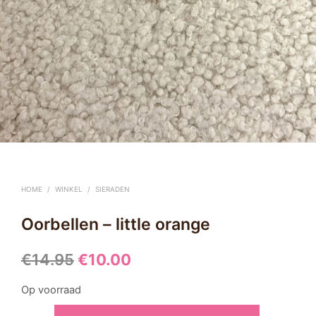
HOME
/
WINKEL
/
SIERADEN
Oorbellen – little orange
Oorspronkelijke
Huidige
€
14.95
€
10.00
prijs
prijs
Op voorraad
was:
is: