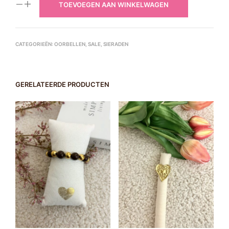
TOEVOEGEN AAN WINKELWAGEN
€14.95.
€10.00.
CATEGORIEËN:
OORBELLEN
,
SALE
,
SIERADEN
GERELATEERDE PRODUCTEN